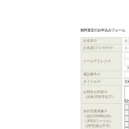
無料査定のお申込みフォーム
お名前
※
姓
お名前(フリガナ)
※
セ
メールアドレス
※
電話番号※
タイトル※
お問合せ内容
※
（全角1000字以下）
添付写真画像
※
（合計20MB以内）
（JPEGファイル）
（ZIP圧縮は不可）